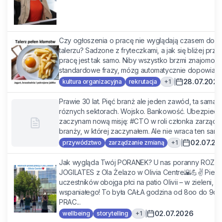
Czy ogłoszenia o pracę nie wyglądają czasem dokła
talerzu? Sadzone z fryteczkami, a jak się bliżej przyj
pracę jest tak samo. Niby wszystko brzmi znajomo i „
standardowe frazy, mózg automatycznie dopowiada 
28.07.202
+
1
kultura organizacyjna
rekrutacja
Prawie 30 lat. Pięć branż ale jeden zawód, ta sama
róznych sektorach. Wojsko. Bankowość. Ubezpieczen
zaczynam nową misję: #CTO w roli członka zarządu 
branży, w której zaczynałem. Ale nie wraca ten sam c
02.07.20
+
1
przywództwo
zarządzanie zmianą
Jak wygląda Twój PORANEK? U nas poranny ROZRU
JOGILATES z Ola Żelazo w Olivia Centre🌇💪✌️ Pierws
uczestników obojga płci na patio Olivii – w zieleni, w
wspaniałego! To była CAŁA godzina od 8oo do 9oo,
PRAC...
02.07.2026
+
1
wellbeing
storytelling