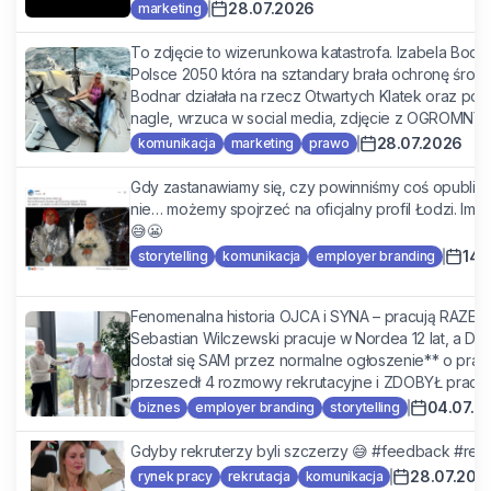
28.07.2026
marketing
To zdjęcie to wizerunkowa katastrofa. Izabela Bodn
Polsce 2050 która na sztandary brała ochronę środo
Bodnar działała na rzecz Otwartych Klatek oraz popa
nagle, wrzuca w social media, zdjęcie z OGROMNY
28.07.2026
komunikacja
marketing
prawo
Gdy zastanawiamy się, czy powinniśmy coś opublik
nie… możemy spojrzeć na oficjalny profil Łodzi. Im ża
😅😬
14.
storytelling
komunikacja
employer branding
Fenomenalna historia OJCA i SYNA – pracują RAZEM 
Sebastian Wilczewski pracuje w Nordea 12 lat, a Dom
dostał się SAM przez normalne ogłoszenie** o prac
przeszedł 4 rozmowy rekrutacyjne i ZDOBYŁ pracę w
04.07.2
biznes
employer branding
storytelling
Gdyby rekruterzy byli szczerzy 😅 #feedback #rek
28.07.202
rynek pracy
rekrutacja
komunikacja