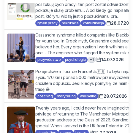
poszukujących pracy i ten post został odwiedzony p
pokazuje skalę problemu... A od kiedy go napisałam,
post, który tu widzę jest o poszukiwaniu pra...
28.07.202
rynek pracy
rekrutacja
komunikacja
Cassandra syndrome killed companies like Blackberry
for yours too. In Greek myth, Cassandra could see t
believed her. Every organization I work with has a C
one. - The engineer who flagged the system risk eig
14.07.2026
+
1
przywództwo
psychologia
Przejechałem Tour de France! 🚴🇫🇷 To była najcię
życiu. 170 km i ponad 5000 metrów przewyższenia.
chciałem odpuścić. Jeśli kiedyś pomyślę, że mam cięż
trasę 😅
28.07.2026
coaching
storytelling
wellbeing
Twenty years ago, I could never have imagined this 
privilege of returning to The Manchester Metropolitan
graduation address to the Class of 2026. Standing on
special. When I arrived in the UK from Poland in 2004, 
21.07.2026
storytelling
prawo
biznes