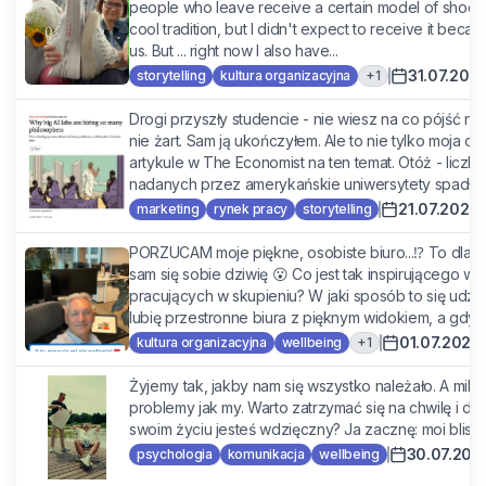
people who leave receive a certain model of shoe with 
cool tradition, but I didn't expect to receive it beca
us. But ... right now I also have...
31.07.202
+
1
storytelling
kultura organizacyjna
Drogi przyszły studencie - nie wiesz na co pójść na 
nie żart. Sam ją ukończyłem. Ale to nie tylko moja o
artykule w The Economist na ten temat. Otóż - liczba
nadanych przez amerykańskie uniwersytety spadła (z
21.07.2026
marketing
rynek pracy
storytelling
PORZUCAM moje piękne, osobiste biuro...⁉️ To dla
sam się sobie dziwię 😮 Co jest tak inspirującego w 
pracujących w skupieniu? W jaki sposób to się udzie
lubię przestronne biura z pięknym widokiem, a gdy si
01.07.2026
+
1
kultura organizacyjna
wellbeing
Żyjemy tak, jakby nam się wszystko należało. A milio
problemy jak my. Warto zatrzymać się na chwilę i do
swoim życiu jesteś wdzięczny? Ja zacznę: moi bliscy
30.07.202
psychologia
komunikacja
wellbeing