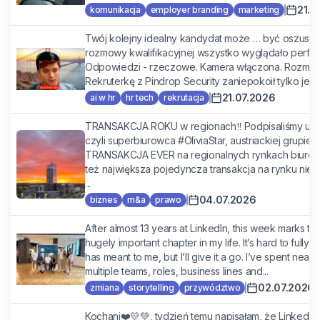
21.0
komunikacja
employer branding
marketing
Twój kolejny idealny kandydat może … być oszust
rozmowy kwalifikacyjnej wszystko wyglądało perfekc
Odpowiedzi - rzeczowe. Kamera włączona. Rozmowę
Rekruterkę z Pindrop Security zaniepokoił tylko jede
21.07.2026
ai w hr
hr tech
rekrutacja
TRANSAKCJA ROKU w regionach‼️ Podpisaliśmy um
czyli superbiurowca #OliviaStar, austriackiej gru
TRANSAKCJA EVER na regionalnych rynkach biurowy
też największa pojedyncza transakcja na rynku ni
...
04.07.2026
biznes
m&a
prawo
After almost 13 years at LinkedIn, this week marks t
hugely important chapter in my life. It’s hard to fully 
has meant to me, but I’ll give it a go. I’ve spent nearl
multiple teams, roles, business lines and...
02.07.2026
zmiana
storytelling
przywództwo
Kochani❤️💛💚, tydzień temu napisałam, że LinkedIn 