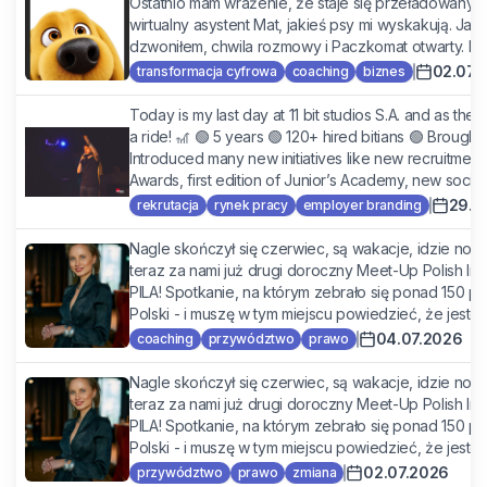
Ostatnio mam wrażenie, że staje się przeładowanym 
wirtualny asystent Mat, jakieś psy mi wyskakują. Ja
dzwoniłem, chwila rozmowy i Paczkomat otwarty. Dzi
02.07.
transformacja cyfrowa
coaching
biznes
Today is my last day at 11 bit studios S.A. and as the 
a ride! 🎢 🟢 5 years 🟢 120+ hired bitians 🟢 Brought
Introduced many new initiatives like new recruitmen
Awards, first edition of Junior’s Academy, new social..
29.0
rekrutacja
rynek pracy
employer branding
Nagle skończył się czerwiec, są wakacje, idzie nowe
teraz za nami już drugi doroczny Meet-Up Polish In
PILA! Spotkanie, na którym zebrało się ponad 150 pr
Polski - i muszę w tym miejscu powiedzieć, że jesteści
04.07.2026
coaching
przywództwo
prawo
Nagle skończył się czerwiec, są wakacje, idzie nowe
teraz za nami już drugi doroczny Meet-Up Polish In
PILA! Spotkanie, na którym zebrało się ponad 150 pr
Polski - i muszę w tym miejscu powiedzieć, że jesteści
02.07.2026
przywództwo
prawo
zmiana