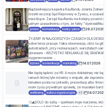
Najdzielniejsza kasjerka Kauflandu Jolanta Żołnierc
orzekł wczoraj Sąd Rejonowy w Żywcu, a uzasadni
miażdżące. Zarząd Kauflandu ma kolejny powód do g
ustnym uzasadnieniu o tym, że fakty "dyskwalifikują" 
28.07.2026
prawo
komunikacja
kadry i płace
ŻYJEMY W NAJGORSZYCH CZASACH DLA DESIGNU. 🤮 
sobie teraz pracuje. I taka obserwacja, otóż na głó
autostradach, przy restauracjach, warsztatach sam
ubraniami - WSZYSTKO REKLAMUJE SIĘ GRAFIKAMI Z 
wygenerowane. ...
14.07.2026
biznes
komunikacja
marketing
Nie będę tęsknić za HR. A może dokładniej: nie będę
ramach której tyle mówimy o empatii, ale zapominamy
tematem posta na LinkedIn, prezentacji albo firmowe
moim życiu prywatnym sprawiły, że musiałam bardzo pi
14.07.2026
+
1
wellbeing
kultura organizacyjna
💨🌊SOLO do Łeby – spełniam moje marzenie, które 
popłynąć SAMOTNIE gdzieś dalej 💨🌊 Od dziecka f