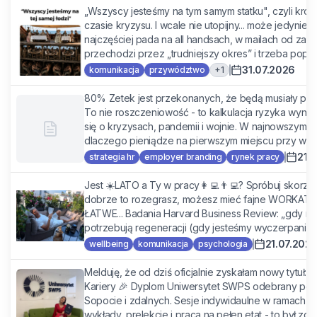
„Wszyscy jesteśmy na tym samym statku", czyli krót
czasie kryzysu. I wcale nie utopijny... może jedynie 
najczęściej pada na all handsach, w mailach od zarz
przechodzi przez „trudniejszy okres” i trzeba poprosi
31.07.2026
+
1
komunikacja
przywództwo
80% Zetek jest przekonanych, że będą musiały praco
To nie roszczeniowość - to kalkulacja ryzyka wyni
się o kryzysach, pandemii i wojnie. W najnowszym Bi
dlaczego pieniądze na pierwszym miejscu przy wybo
21.
strategia hr
employer branding
rynek pracy
Jest ☀️LATO a Ty w pracy👩‍💻👨‍💻? Spróbuj skorzy
dobrze to rozegrasz, możesz mieć fajne WORKATIO
ŁATWE... Badania Harvard Business Review: „gdy nasz
potrzebują regeneracji (gdy jesteśmy wyczerpani),
21.07.202
wellbeing
komunikacja
psychologia
Melduję, że od dziś oficjalnie zyskałam nowy tytu
Kariery 🎉 Dyplom Uniwersytet SWPS odebrany po 1,
Sopocie i zdalnych. Sesje indywidaulne w ramach za
wykłady, prelekcje i praca na pełen etat - to był zde