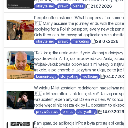
21.07.2026
storytelling
prawo
biznes
People often ask me: “What happens after someone 
🇵🇱 Many assume the journey ends with the citizensh
applying for a Polish passport, every new citizen must
Only then can the passport application be submitted. .
28.07.2026
storytelling
prawo
marketing
"Rak żołądka uratował mi życie. Ale najtrudniejszy mo
wyzdrowiałam". To, co mi powiedziała Anita, zabiorę
Wojtaś-Jakubowska opowiadała mi wtedy o najtrud
trakcie, a po chorobie. Liczyłam na ulgę, że to już konie
04.07.2026
komunikacja
storytelling
wellbeing
W wieku 14 lat zostałem redaktorem naczelnym najw
🇵🇱 o Minecraftcie. Jak to się stało? Raczej nic sp
wrzucałem jeden artykuł. Dzień w dzień. W końcu kto
robię więcej niż reszta ekipy i… dostałem to ekspono
14.07.2026
przywództwo
biznes
storytelling
Pamiętam, że aplikacja InPost była prostą aplikacją 