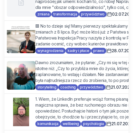
najprościej jak umiem: kocham to, co robię! Naprawdę.
dla mnie "obszar odpowiedzialności", tylko coś, co m
02.07.202
zmiana
transformacja
przywództwo
🟥 No to dzieje się! Mamy pierwszy spektakularny pr
zmianach z 8 lipca. Być może ktoś już z Państwa słys
Państwowa Inspekcja Pracy ruszyła z kontrolą w Pys
zadanie ocenić, czy wobec kurierów prawidłowo za
28.07.202
wynagrodzenia
kadry i płace
prawo
Dawno zrozumiałem, że pytanie: „Czy mi się w tej chw
istotne niż: „Czy to przybliża mnie do życia, które
zaplanowane, to wstaję i działam. Nie zastanawiam s
była najtrudniejsza rzecz do zrobienia, to po prostu s
21.07.2026
storytelling
coaching
przywództwo
1. Wiem, że LinkedIn preferuje wciąż formę pisaną + g
magiczna sprawa, że bez ruchomego obrazu nie idz
opowiedzieć. Posłuchajcie historii o tym jak poszedłe
obejrzycie, to chodźcie tu i przeczytajcie to, co jest
21.07.202
komunikacja
wellbeing
psychologia