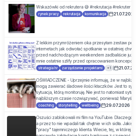
Wskazówki od rekrutera 😅 #rekrutacja #rekruter #
21.07.202
rynek pracy
rekrutacja
komunikacja
Z lekkim przymróżeniem oka przesyłam zestaw por
internetach: jak odwołać spotkanie w ostatniej chwil
przed nadchodzącym weekendem zadbaliście już o s
mnie ostatnie szlify przed opracowaniem koncepcji s
21.07.2
+
1
strategia hr
zarządzanie projektami
OŚWIADCZENIE - Uprzejmie informuję, że w najbliż
mogą zawierać śladowe ilości kłaczków. Jest to sytua
sytuacja, którą monitoruję. Nie jest to natomiast syt
najbliższym czasie rozwiązywać, ponieważ Maryś mo
29.07.2026
coaching
storytelling
wellbeing
Oszuści zablokowali mi film na YouTubie. Dlaczego?
a przez to nie wpadali tak chętnie w ich sidła. Jakiś
"pracy" tajemniczego klienta. Wiecie, tej, w której 
naprawdę zakładacie konta bankowe z czyjegoś link