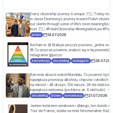
Every citizenship journey is unique. 🇵🇱 Today mar
in Jesse Eisenberg’s journey toward Polish citizenship.
our clients through some of life’s most meaningful 
trust. 🇵🇱 #PolishCitizenship #ImmigrationLaw #Pol...
14.07.2026
prawo
Kocham to 😅 Brakuje jeszcze poziomu: „jedna osoba
😎 Co jeszcze powinno znaleźć się w tej piramidzie?
instagramie @jurczo
28.07.20
komunikacja
storytelling
strategia hr
Boli mnie absurd wokół Mundialu. To powinno być najw
największa promocja alkoholu, chipsów i słodkich na
na rekord – 48 drużyn, 104 mecze, 38 dni mistrzostw,
największa widownia (podobno ok. 6 mld ludzi) – naj
21.07.2026
storytelling
biznes
komunikacja
Jestem kolarzem-amatorem i dlatego, ten duński spo
Tour de France, działa na mnie fenomenalnie. Każdy