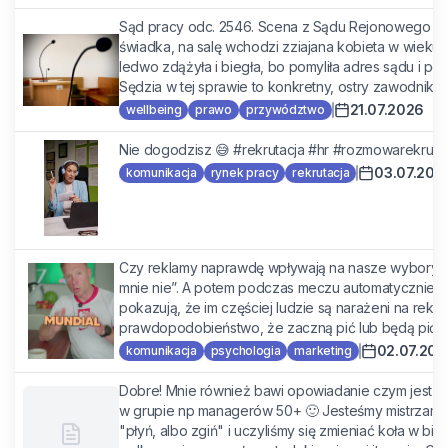
Sąd pracy odc. 2546. Scena z Sądu Rejonowego w 
świadka, na salę wchodzi zziajana kobieta w wieku 
ledwo zdążyła i biegła, bo pomyliła adres sądu i poje
Sędzia w tej sprawie to konkretny, ostry zawodnik. I 
21.07.2026
wellbeing
prawo
przywództwo
Nie dogodzisz 😅 #rekrutacja #hr #rozmowarekruta
03.07.202
komunikacja
rynek pracy
rekrutacja
Czy reklamy naprawdę wpływają na nasze wybory?
mnie nie”. A potem podczas meczu automatycznie si
pokazują, że im częściej ludzie są narażeni na rekla
prawdopodobieństwo, że zaczną pić lub będą pić w
02.07.202
komunikacja
psychologia
marketing
Dobre! Mnie również bawi opowiadanie czym jest ne
w grupie np managerów 50+ 🙂 Jesteśmy mistrzami z
"płyń, albo zgiń" i uczyliśmy się zmieniać koła w b