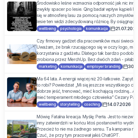
Środowisko leśne wzmacnia odporność jak nic innego
zwykły spacer po lesie. Qing badał wpływ kąpieli l
się w atmosferę lasu za pomocą naszych zmysłów. K
lesie ten widzi zdecydowaną różnicę. By osiągnąć efe
21.07.202
wellbeing
psychologia
komunikacja
Czy firmowy gadżet dla pracowników musi świecić lo
Uważam, że brak rzucającego się w oczy logo, moż
korzystania z gadżetu. Dlatego tak bardzo podoba mi
zrobiona przez MerchUp. Bez dwóch zdań - piłabym!
30.0
marketing
komunikacja
employer branding
Ma 64 lata. A energii więcej niż 20-latkowie. Zapyt
to robi? Powiedział: „Mi się jeszcze wszystkiego ch
dobrze jeść, trenować, mieć kochającą rodzinę... A
mieć temperament młodego człowieka” Cezary Pazur
14.07.2026
wellbeing
storytelling
coaching
Mówię: Fatalna kreacja. Myślę: Perła. Jest to niezwykł
inny zatwierdził i w końcu ktoś postanowił to wydru
Przecież to nie ma żadnego sensu. Ta kampania nie 
Czuć, że przy tym pracował jakiś ChatGPT.