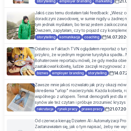
21.07
storytelling
employer branding
marketing
Jakiś czas temu dostałam taki feedback: „Wiesz co, 
doradczyni zawodowej, w sumie nigdy u żadnej nie 
tym jednak myślałam, bo teraz jestem zaskoczona, 
Owszem, zapytałam, czy to pojazd czy komplement, n
14.07.2026
storytelling
komunikacja
coaching
Ostatnio w Faktach TVN oglądałem reportaż o turysty
przykro, że w jednym regionie turystyka spadła... 
Bohaterowie reportażu mówili, że gdy media obiegł
zaatakował kobietę, ludzie zaczęli rezygnować z no
14.07.2
biznes
employer branding
storytelling
Zawsze mnie jakoś rozwalało jak przy okazji mówien
określenia "urlop" macierzyński. Każda kobieta, rod
wspólnego z urlopem. Temat demografii jest dla mnie
synów ale też czytam i próbuje zrozumieć kryzys de
21.07.202
rekrutacja
rynek pracy
prawo pracy
Od czerwca kieruję Działem AI i Automatyzacji Pro
Zastanawiałam się, jak o tym napisać, żeby nie wys