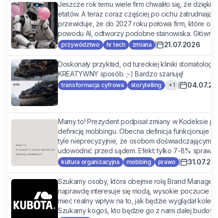
Jeszcze rok temu wiele firm chwaliło się, że dzięki
etatów. A teraz coraz częściej po cichu zatrudniają 
przewiduje, że do 2027 roku połowa firm, które ogra
powodu AI, odtworzy podobne stanowiska. Głównie dl
21.07.2026
przywództwo
hr tech
zmiana
Doskonały przykład, od tureckiej kliniki stomatologi
KREATYWNY sposób. ;-) Bardzo szanuję!
04.07.2
+
1
transformacja cyfrowa
storytelling
Mamy to! Prezydent podpisał zmiany w Kodeksie 
definicję mobbingu. Obecna definicja funkcjonuje od 
tyle nieprecyzyjnie, że osobom doświadczającym m
udowodnić przed sądem. Efekt: tylko 7-8% spraw ko
31.07.20
kultura organizacyjna
mobbing
prawo
Szukamy osoby, która obejmie rolę Brand Managera
naprawdę interesuje się modą, wysokie poczucie est
mieć realny wpływ na to, jak będzie wyglądał kolejn
Szukamy kogoś, kto będzie go z nami dalej budować,