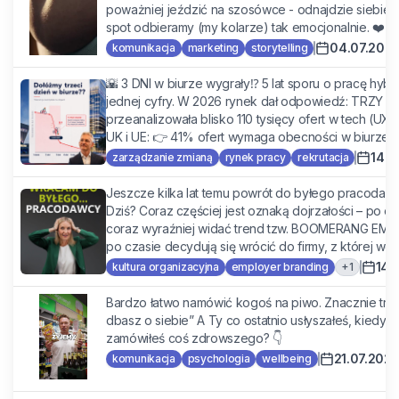
poważniej jeździć na szosówce - odnajdzie siebie w
spot odbieramy (my kolarze) tak emocjonalnie. ❤️ Co
04.07.202
komunikacja
marketing
storytelling
🌇 3 DNI w biurze wygrały⁉️ 5 lat sporu o pracę hyb
jednej cyfry. W 2026 rynek dał odpowiedź: TRZY DN
przeanalizowała blisko 110 tysięcy ofert w tech (UX,
UK i UE: 👉 41% ofert wymaga obecności w biurze pr
14.0
zarządzanie zmianą
rynek pracy
rekrutacja
Jeszcze kilka lat temu powrót do byłego pracodawc
Dziś? Coraz częściej jest oznaką dojrzałości – po o
coraz wyraźniej widać trend tzw. BOOMERANG EMP
po czasie decydują się wrócić do firmy, z której wcze
14.
+
1
kultura organizacyjna
employer branding
Bardzo łatwo namówić kogoś na piwo. Znacznie trudn
dbasz o siebie” A Ty co ostatnio usłyszałeś, kiedy 
zamówiłeś coś zdrowszego? 👇
21.07.202
komunikacja
psychologia
wellbeing