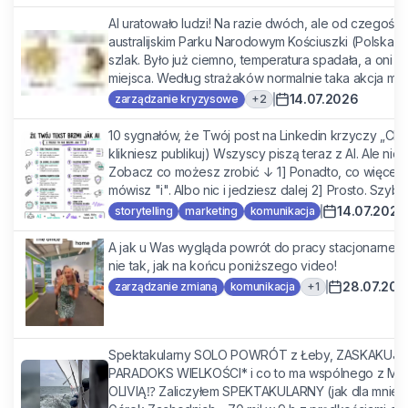
AI uratowało ludzi! Na razie dwóch, ale od czegoś 
australijskim Parku Narodowym Kościuszki (Polska g
szlak. Było już ciemno, temperatura spadała, a oni 
miejsca. Według strażaków normalnie taka akcja mogł
14.07.2026
+
2
zarządzanie kryzysowe
10 sygnałów, że Twój post na Linkedin krzyczy „Cha
klikniesz publikuj) Wszyscy piszą teraz z AI. Ale nie 
Zobacz co możesz zrobić ↓ 1] Ponadto, co więcej
mówisz "i". Albo nic i jedziesz dalej 2] Prosto. Szybko
14.07.2026
storytelling
marketing
komunikacja
A jak u Was wygląda powrót do pracy stacjonarnej 
nie tak, jak na końcu poniższego video!
28.07.202
+
1
zarządzanie zmianą
komunikacja
Spektakularny SOLO POWRÓT z Łeby, ZASKAKUJĄC
PARADOKS WIELKOŚCI* i co to ma wspólnego z Mate
OLIVIĄ⁉️ Zaliczyłem SPEKTAKULARNY (jak dla mnie