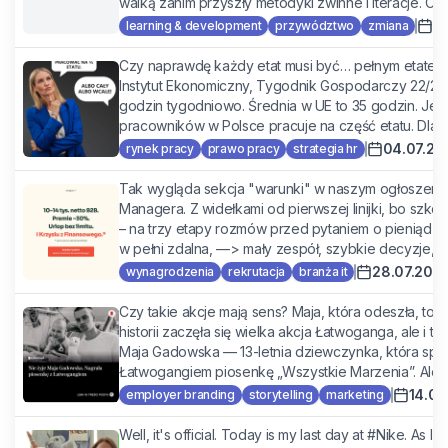
walką zanim przyszły metodyki zwinne i iteracje. Częś
1
learning & development
przywództwo
zmiana
Czy naprawdę każdy etat musi być… pełnym etatem? 
Instytut Ekonomiczny, Tygodnik Gospodarczy 22/202
godzin tygodniowo. Średnia w UE to 35 godzin. Je
pracowników w Polsce pracuje na część etatu. Dla po
04.07.20
rynek pracy
prawo pracy
strategia hr
Tak wygląda sekcja "warunki" w naszym ogłoszeni
Managera. Z widełkami od pierwszej linijki, bo szk
– na trzy etapy rozmów przed pytaniem o pieniądz
w pełni zdalna, —> mały zespół, szybkie decyzje, zer
28.07.202
wynagrodzenia
rekrutacja
branża it
Czy takie akcje mają sens? Maja, która odeszła, to n
historii zaczęła się wielka akcja Łatwoganga, ale i t
Maja Gadowska — 13-letnia dziewczynka, która spełn
Łatwogangiem piosenkę „Wszystkie Marzenia”. Ale m
14.07
employer branding
storytelling
marketing
Well, it's official. Today is my last day at #Nike. As I l