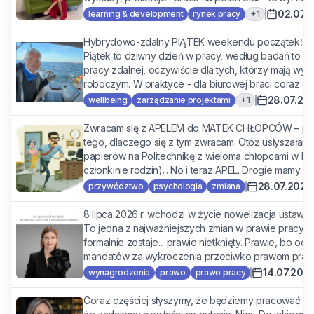
02.07.
+
1
learning & development
rynek pracy
Hybrydowo-zdalny PIĄTEK weekendu początek⁉️ C
Piątek to dziwny dzień w pracy, według badań to na
pracy zdalnej, oczywiście dla tych, którzy mają wybó
roboczym. W praktyce - dla biurowej braci coraz częśc
28.07.20
+
1
wellbeing
zarządzanie projektami
Zwracam się z APELEM do MATEK CHŁOPCÓW – prz
tego, dlaczego się z tym zwracam. Otóż usłyszałam,
papierów na Politechnikę z wieloma chłopcami w kole
członkinie rodzin)... No i teraz APEL. Drogie mamy na
28.07.2026
przywództwo
psychologia
zmiana
8 lipca 2026 r. wchodzi w życie nowelizacja ustawy 
To jedna z najważniejszych zmian w prawie pracy os
formalnie zostaje... prawie nietknięty. Prawie, bo od d
mandatów za wykroczenia przeciwko prawom pracow
14.07.202
wynagrodzenia
prawo
prawo pracy
Coraz częściej słyszymy, że będziemy pracować dł