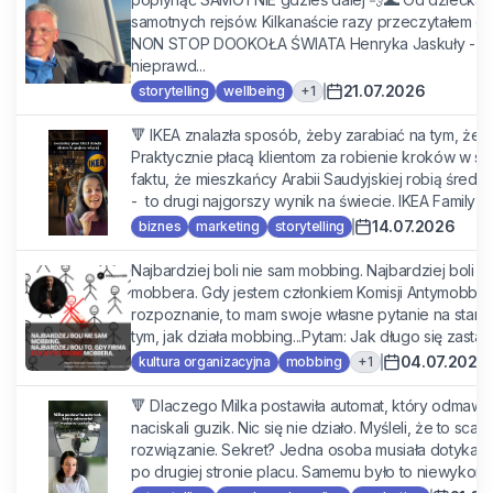
samotnych rejsów. Kilkanaście razy przeczytałem os
NON STOP DOOKOŁA ŚWIATA Henryka Jaskuły - Z G
nieprawd...
21.07.2026
+
1
storytelling
wellbeing
🔻 IKEA znalazła sposób, żeby zarabiać na tym, że lu
Praktycznie płacą klientom za robienie kroków w skl
faktu, że mieszkańcy Arabii Saudyjskiej robią średn
- to drugi najgorszy wynik na świecie. IKEA Family ro
14.07.2026
biznes
marketing
storytelling
Najbardziej boli nie sam mobbing. Najbardziej boli to
mobbera. Gdy jestem członkiem Komisji Antymobbin
rozpoznanie, to mam swoje własne pytanie na starci
tym, jak działa mobbing...Pytam: Jak długo się zastana
04.07.2026
+
1
kultura organizacyjna
mobbing
🔻 Dlaczego Milka postawiła automat, który odmawi
naciskali guzik. Nic się nie działo. Myśleli, że to scam.
rozwiązanie. Sekret? Jedna osoba musiała dotykać 
po drugiej stronie placu. Samemu było to niewykonaln