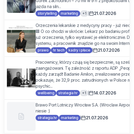
Górek Zachodnich – 70 mil w 9 h z prędkościami c
jazda na siln...
21.07.2026
+
1
storytelling
marketing
Orzeczenia lekarskie z medycyny pracy - już niedł
🟦 O co chodzi w skrócie: Lekarz po badaniu profi
już orzeczenia, tylko wystawić je elektronicznie. Do
systemu, a pracownik znajdzie go na swoim Internet
21.07.2026
prawo
hr tech
kadry i płace
Pracownicy, którzy czują się bezpiecznie, są sześci
zaangażowani. Tę zależność z raportu ADP „People
każdy zarząd❗ Badanie Amilon, zrealizowane prze
pokazuje, że 32,9 proc. zatrudnionych w Polsce mi
psychic...
14.07.2026
+
1
wellbeing
strategia hr
Brawo Port Lotniczy Wrocław S.A. (Wroclaw Airport)!
niesie :)
21.07.2026
strategia hr
marketing