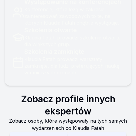
Występowanie na konferencjach
Konferencje, które leżą w zakresie
zainteresowań zawodowych to te, na
których Klaudia Fatah chętnie występuje.
Szkolenia otwarte
Klaudia Fatah prowadzi szkolenia otwarte
dla większych grup.
Szkolenia zamknięte
Klaudia Fatah prowadzi warsztaty
zamknięte, dla ludzi preferujących naukę
w mniejszych gronach.
Zobacz profile innych
ekspertów
Zobacz osoby, które występowały na tych samych
wydarzeniach co
Klaudia Fatah