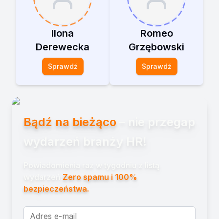
Ilona
Romeo
Derewecka
Grzębowski
Sprawdź
Sprawdź
Bądź na bieżąco
– nie przegap
wydarzeń branży HR!
Powiadomienia raz w tygodniu z listą
wydarzeń.
Zero spamu i 100%
bezpieczeństwa.