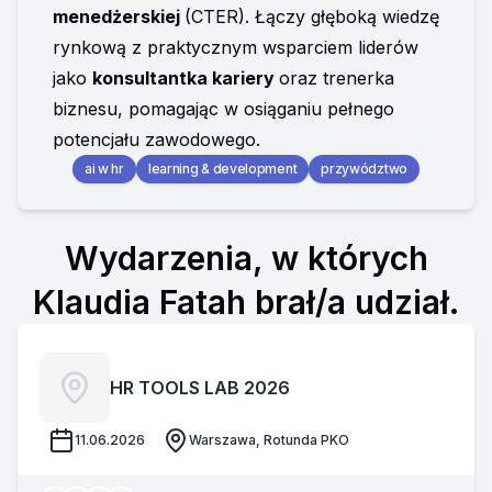
menedżerskiej 
(CTER). Łączy głęboką wiedzę 
rynkową z praktycznym wsparciem liderów 
jako 
konsultantka kariery 
oraz trenerka 
biznesu, pomagając w osiąganiu pełnego 
potencjału zawodowego.
ai w hr
learning & development
przywództwo
Wydarzenia, w których
Klaudia Fatah brał/a udział.
HR TOOLS LAB 2026
11.06.2026
Warszawa, Rotunda PKO