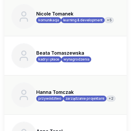
Nicole Tomanek
+
5
komunikacja
learning & development
Beata Tomaszewska
kadry i płace
wynagrodzenia
Hanna Tomczak
+
2
przywództwo
zarządzanie projektami