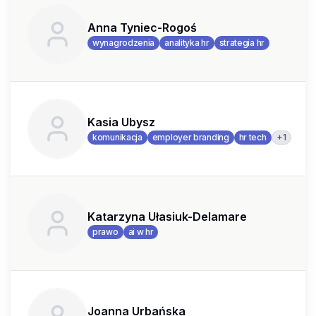
Anna Tyniec-Rogoś
wynagrodzenia
analityka hr
strategia hr
Kasia Ubysz
+
1
komunikacja
employer branding
hr tech
Katarzyna Ułasiuk-Delamare
prawo
ai w hr
Joanna Urbańska