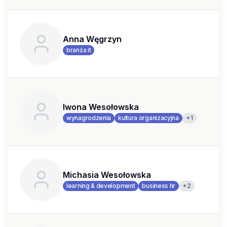
Anna Węgrzyn
branża it
Iwona Wesołowska
+
1
wynagrodzenia
kultura organizacyjna
Michasia Wesołowska
+
2
learning & development
business hr