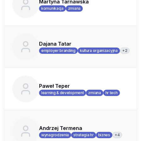
Martyna Tarnawska
komunikacja
zmiana
Dajana Tatar
+
2
employer branding
kultura organizacyjna
Paweł Teper
learning & development
zmiana
hr tech
Andrzej Termena
+
4
wynagrodzenia
strategia hr
biznes