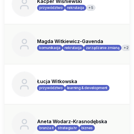
Kacper Wiśniewski
+
5
przywództwo
rekrutacja
Magda Witkiewicz-Gavenda
+
2
komunikacja
rekrutacja
zarządzanie zmianą
Łucja Witkowska
przywództwo
learning & development
Aneta Wodarz-Krasnodębska
branża it
strategia hr
biznes