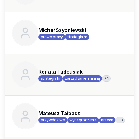
Michał Szypniewski
prawo pracy
strategia hr
Renata Tadeusiak
+
1
strategia hr
zarządzanie zmianą
Mateusz Tałpasz
+
3
przywództwo
wynagrodzenia
hr tech