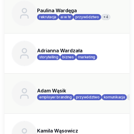
Paulina Wardęga
+
4
rekrutacja
ai w hr
przywództwo
Adrianna Wardzała
storytelling
biznes
marketing
Adam Wąsik
+
employer branding
przywództwo
komunikacja
Kamila Wąsowicz