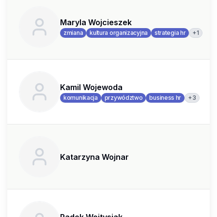
Maryla Wojcieszek
+
1
zmiana
kultura organizacyjna
strategia hr
Kamil Wojewoda
+
3
komunikacja
przywództwo
business hr
Katarzyna Wojnar
Radek Wojtysiak