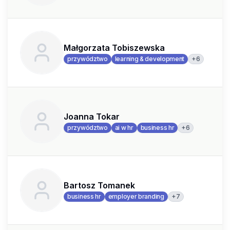
Małgorzata Tobiszewska
+
6
przywództwo
learning & development
Joanna Tokar
+
6
przywództwo
ai w hr
business hr
Bartosz Tomanek
+
7
business hr
employer branding