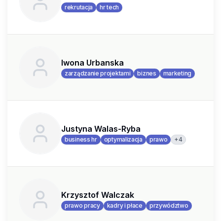
rekrutacja
hr tech
Iwona Urbanska
zarządzanie projektami
biznes
marketing
Justyna Walas-Ryba
+
4
business hr
optymalizacja
prawo
Krzysztof Walczak
prawo pracy
kadry i płace
przywództwo