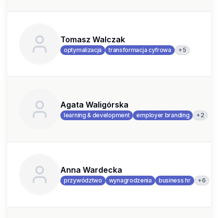
Tomasz Walczak
+
5
optymalizacja
transformacja cyfrowa
Agata Waligórska
+
2
learning & development
employer branding
Anna Wardecka
+
6
przywództwo
wynagrodzenia
business hr