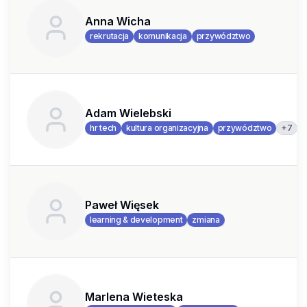
Anna Wicha
rekrutacja
komunikacja
przywództwo
Adam Wielebski
+
7
hr tech
kultura organizacyjna
przywództwo
Paweł Więsek
learning & development
zmiana
Marlena Wieteska