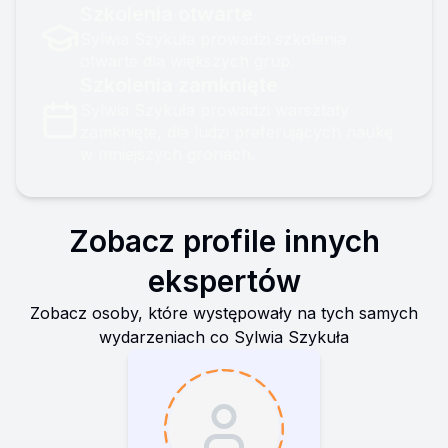
ciek...
Szkolenia otwarte
Sylwia Szykuła prowadzi szkolenia
otwarte dla większych grup.
Szkolenia zamknięte
Sylwia Szykuła prowadzi warsztaty
zamknięte, dla ludzi preferujących naukę
w mniejszych gronach.
Zobacz profile innych
ekspertów
Zobacz osoby, które występowały na tych samych
wydarzeniach co
Sylwia Szykuła