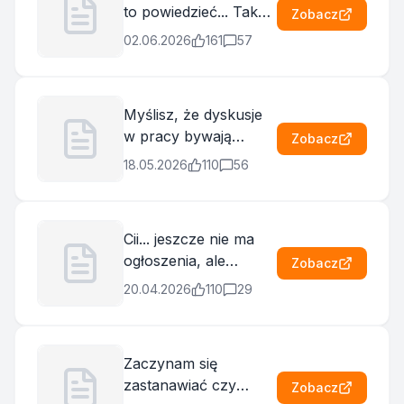
to powiedzieć... Tak
Zobacz
się buduje zaufanie 💪
02.06.2026
161
57
:D
Myślisz, że dyskusje
w pracy bywają
Zobacz
odpalone? Grupa
18.05.2026
110
56
rodziców na
WhatsAppie pokaże
Ci, że skala eskalacji
Cii... jeszcze nie ma
nie ma sufitu ;D
ogłoszenia, ale
Zobacz
Miłego dnia :)
szukamy kolejnego
20.04.2026
110
29
Project Managera e-
Commerce, bo na
brak pracy to
Zaczynam się
narzekać nie
zastanawiać czy
Zobacz
będziemy🎉 Sprawdź