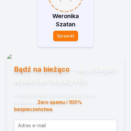
Weronika
Szatan
Sprawdź
Bądź na bieżąco
– nie przegap
wydarzeń branży HR!
Powiadomienia raz w tygodniu z listą
wydarzeń.
Zero spamu i 100%
bezpieczeństwa.