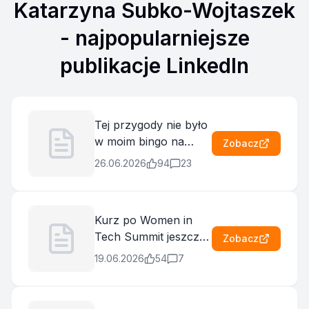
Katarzyna Subko-Wojtaszek
- najpopularniejsze
publikacje LinkedIn
Tej przygody nie było
w moim bingo na
Zobacz
2026 – a przyjęcie
26.06.2026
94
23
propozycji
wystapienia na
Women Power Up,
Kurz po Women in
było dla mnie sporym
Tech Summit jeszcze
Zobacz
aktem odwagi. Chciaż
do końca nie opadł, a
mówienie do ludzi jest
19.06.2026
54
7
ja już szykuję się do
moją zawodową
kolejnego wyzwania.
codziennością, to
Na zaproszenie
zazwyczaj jest to albo