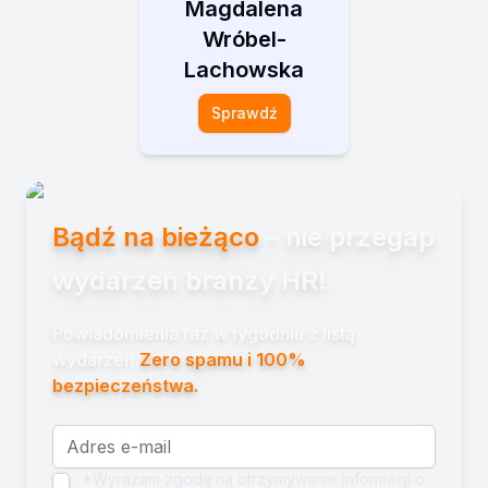
Magdalena
Wróbel-
Lachowska
Sprawdź
Bądź na bieżąco
– nie przegap
wydarzeń branży HR!
Powiadomienia raz w tygodniu z listą
wydarzeń.
Zero spamu i 100%
bezpieczeństwa.
*Wyrażam zgodę na otrzymywanie informacji o