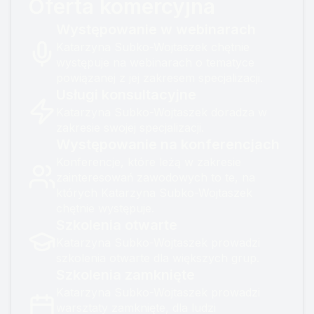
Oferta komercyjna
certyfikacji używam
mogę się doczekać
gdzie tylko pojawia się
spotkania z
Występowanie w webinarach
temat zespołowości,
uczestniczkami....
Katarzyna Subko-Wojtaszek chętnie
współpracy,
występuje na webinarach o tematyce
efektywności
powiązanej z jej zakresem specjalizacji.
zespołowej, oporu...
Usługi konsultacyjne
O rany! Jak dobrze to
Katarzyna Subko-Wojtaszek doradza w
robi zespołom w
zakresie swojej specjalizacji.
zmaganiu, w
Występowanie na konferencjach
trudnościach, konf...
Konferencje, które leżą w zakresie
zainteresowań zawodowych to te, na
których Katarzyna Subko-Wojtaszek
chętnie występuje.
Szkolenia otwarte
Katarzyna Subko-Wojtaszek prowadzi
szkolenia otwarte dla większych grup.
Szkolenia zamknięte
Katarzyna Subko-Wojtaszek prowadzi
warsztaty zamknięte, dla ludzi