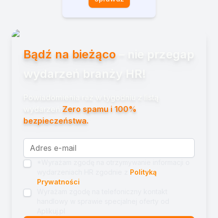
Bądź na bieżąco
– nie przegap
wydarzeń branży HR!
Powiadomienia raz w tygodniu z listą
wydarzeń.
Zero spamu i 100%
bezpieczeństwa.
*Wyrażam zgodę na otrzymywanie informacji o
wydarzeniach HR zgodnie z
Polityką
Prywatności
Wyrażam zgodę na telefoniczny kontakt
handlowy w sprawie specjalnej oferty od
Aplikuj.pl