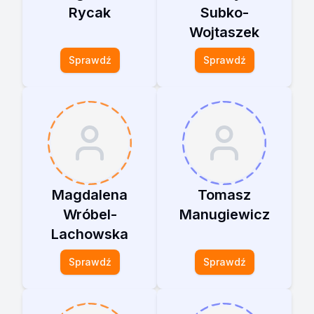
Rycak
Subko-
Wojtaszek
Sprawdź
Sprawdź
Magdalena
Tomasz
Wróbel-
Manugiewicz
Lachowska
Sprawdź
Sprawdź