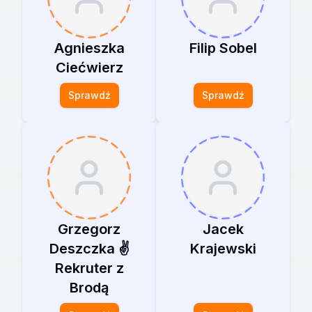
Agnieszka
Filip Sobel
Ciećwierz
Sprawdź
Sprawdź
Grzegorz
Jacek
Deszczka ✌️
Krajewski
Rekruter z
Brodą