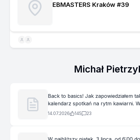
EBMASTERS Kraków #39
Michał Pietrz
Back to basics! Jak zapowiedziałem tak
kalendarz spotkań na rytm kawiarni. W ramach programu „Head Office Green Caffè Nero za barem” spędziłem pełną zmianę w naszej
kawiarni przy ul. Jana Kazimierza 35 w
14.07.2026
145
23
W najbliższy piątek, 3 lipca, od 6:00