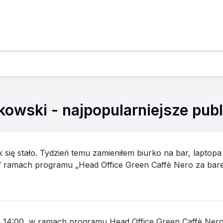
ykowski
- najpopularniejsze publ
 się stało. Tydzień temu zamieniłem biurko na bar, laptopa
 War...
 do 14:00, w ramach programu Head Office Green Caffè Nero