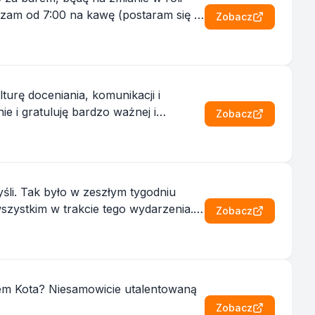
Zobacz
urę doceniania, komunikacji i
Zobacz
li. Tak było w zeszłym tygodniu
Zobacz
iem Kota? Niesamowicie utalentowaną
Zobacz