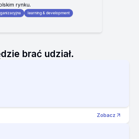
olskim rynku.
rganizacyjna
learning & development
zie brać udział.
Zobacz