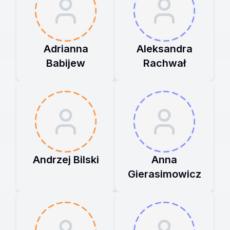
Adrianna
Aleksandra
Babijew
Rachwał
Andrzej Bilski
Anna
Gierasimowicz