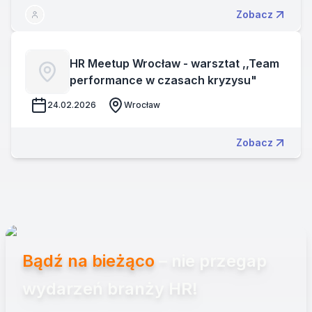
Zobacz
HR Meetup Wrocław - warsztat ,,Team
performance w czasach kryzysu"
24.02.2026
Wrocław
Zobacz
Bądź na bieżąco
– nie przegap
wydarzeń branży HR!