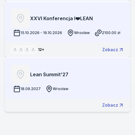
XXVI Konferencja I❤️LEAN
15.10.2026 - 16.10.2026
Wrocław
2100.00
zł
Zobacz
12
+
Lean Summit'27
18.09.2027
Wrocław
Zobacz