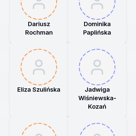
Dariusz
Dominika
Rochman
Paplińska
Eliza Szulińska
Jadwiga
Wiśniewska-
Kozań