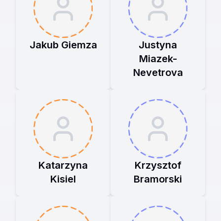
Jakub Giemza
Justyna
Miazek-
Nevetrova
Katarzyna
Krzysztof
Kisiel
Bramorski