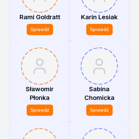
w organiza...
Rami Goldratt
Karin Lesiak
Sprawdź
Sprawdź
Sławomir
Sabina
Płonka
Chomicka
Sprawdź
Sprawdź