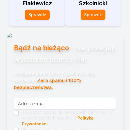
Flakiewicz
Szkolnicki
Sprawdź
Sprawdź
Bądź na bieżąco
– nie przegap
wydarzeń branży HR!
Powiadomienia raz w tygodniu z listą
wydarzeń.
Zero spamu i 100%
bezpieczeństwa.
*Wyrażam zgodę na otrzymywanie informacji o
wydarzeniach HR zgodnie z
Polityką
Prywatności
Wyrażam zgodę na telefoniczny kontakt