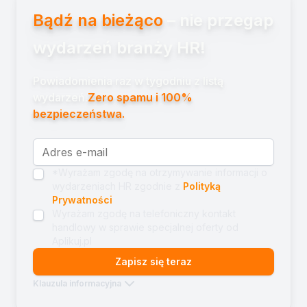
Bądź na bieżąco
– nie przegap
wydarzeń branży HR!
Powiadomienia raz w tygodniu z listą
wydarzeń.
Zero spamu i 100%
bezpieczeństwa.
*Wyrażam zgodę na otrzymywanie informacji o
wydarzeniach HR zgodnie z
Polityką
Prywatności
Wyrażam zgodę na telefoniczny kontakt
handlowy w sprawie specjalnej oferty od
Aplikuj.pl
Zapisz się teraz
Klauzula informacyjna