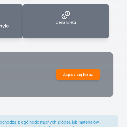
Cena Biletu
było
-
Zapisz się teraz
 pochodzą z ogólnodostępnych źródeł, lub materiałów