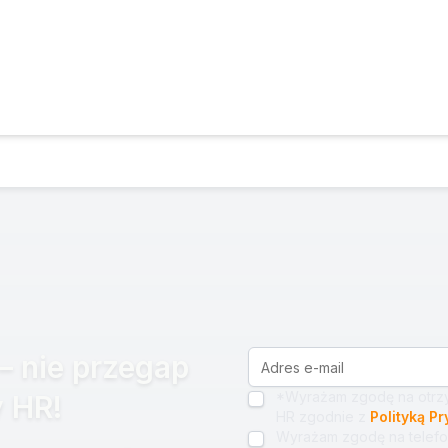
– nie przegap
*Wyrażam zgodę na otrzy
 HR!
HR zgodnie z
Polityką P
Wyrażam zgodę na telefo