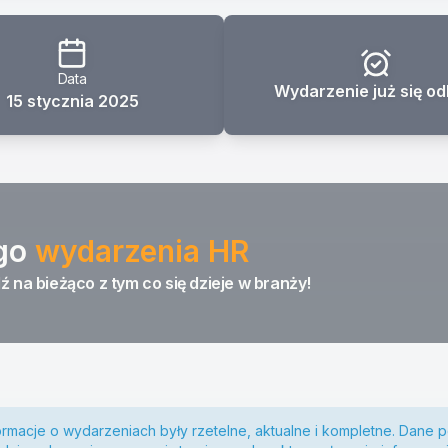
Data
Wydarzenie już się od
15 stycznia 2025
go
wydarzenia HR
ź na bieżąco z tym co się dzieje w branży!
ormacje o wydarzeniach były rzetelne, aktualne i kompletne. Dane