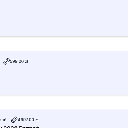
599.00
zł
nań
4997.00
zł