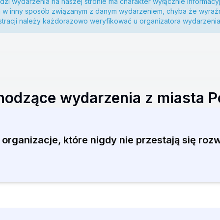
zi wydarzenia na naszej stronie ma charakter wyłącznie informacyj
m w inny sposób związanym z danym wydarzeniem, chyba że wyraźn
estracji należy każdorazowo weryfikować u organizatora wydarzenia
odzące wydarzenia z miasta 
rganizacje, które nigdy nie przestają się rozw