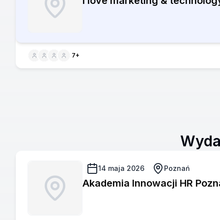
I love marketing & technolo
7
+
Wydar
14 maja 2026
Poznań
Akademia Innowacji HR Pozn