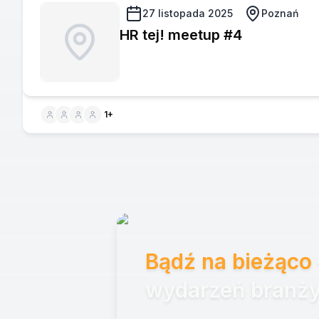
27 listopada 2025
Poznań
HR tej! meetup #4
1
+
Bądź na bieżąco
wydarzeń branży