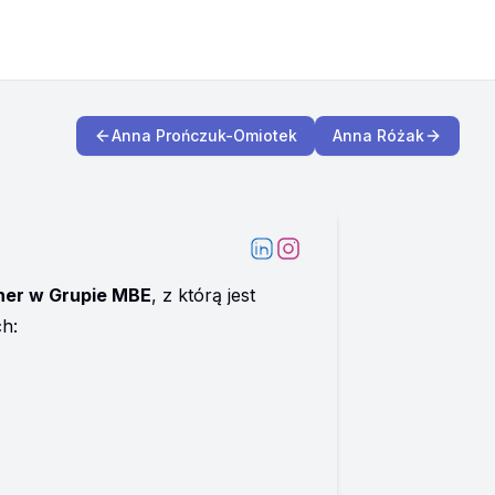
Anna Prończuk-Omiotek
Anna Różak
tner w Grupie MBE
, z którą jest 
h: