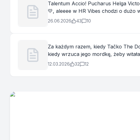
Talentum Accio! Pucharus Helga Victorio! 🏆 O co chodzi? Powiedziałabym, że o wygranie pucharu przez mój żó
💛, aleeee w HR Vibes chodzi o dużo więcej! Słuchajcie, no nie byłam jeszcze na takiej konferencji. Jest kameralnie,
zarazem relaksująco, jak i turbo mer...
26.06.2026
43
10
Za każdym razem, kiedy Tačko The Dog
kiedy wrzuca jego mordkę, żeby witała odbiorców naszego newlsettera 
co dwa tygodnie czekać na nowy mail 
12.03.2026
32
12