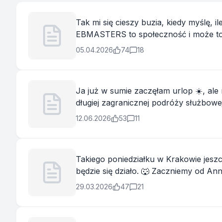
Tak mi się cieszy buzia, kiedy myślę,
EBMASTERS to społeczność i może to m
ale to każda osoba, która uczestniczy, 
05.04.2026
74
18
Ja już w sumie zaczęłam urlop ☀️, ale 
długiej zagranicznej podróży służbowe
zwiedzaniem Budapesztu 🥹 Reszta to p
12.06.2026
53
11
Takiego poniedziałku w Krakowie jesz
będzie się działo. 🐺 Zaczniemy od Anna Michno (Maszczak) i jej subkietywnego przeglądu EB-owych newsów 🔥 🐺 Potem na scenę
wkroczy królowa Paulina Mazur, podob
29.03.2026
47
21