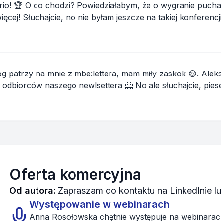
łty dom Helga Hirng
 jest pięknie, jest
 patrzy na mnie z mbe:lettera, mam miły zaskok 😌. Alek
🤗 No ale słuchajcie, pieseły i koteły to nie jedyny powód, żeby
od Grup...
Oferta komercyjna
Od autora:
Zapraszam do kontaktu na LinkedInie 
Występowanie w webinarach
Anna Rosołowska chętnie występuje na webinarach