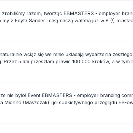
 ile zrobiliśmy razem, tworząc EBMASTERS - employer bran
y z Edyta Sander i całą naszą watahą już w 8 (!) miastac
występuje ...
naturalnie wciąż się we mnie układają wydarzenia zeszłego
j. Przez 5 dni przeszłam prawie 100 000 kroków, a w tym b
o...
cze nie było! Event EBMASTERS - employer branding commun
no będzie z pjes...