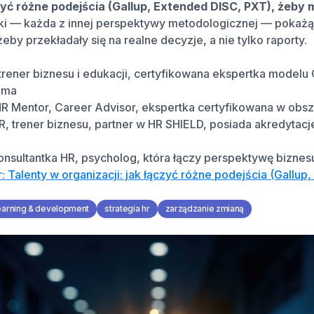
czyć różne podejścia (Gallup, Extended DISC, PXT), żeby 
ki — każda z innej perspektywy metodologicznej — pokażą, 
 żeby przekładały się na realne decyzje, a nie tylko raporty.
rener biznesu i edukacji, certyfikowana ekspertka modelu Cli
ama
HR Mentor, Career Advisor, ekspertka certyfikowana w obsz
R, trener biznesu, partner w HR SHIELD, posiada akredytacje
onsultantka HR, psycholog, która łączy perspektywę biznes
: Talenty w organizacji: jak łączyć różne podejścia (Gallup
earning & development
strategia hr
zarządzanie zmianą