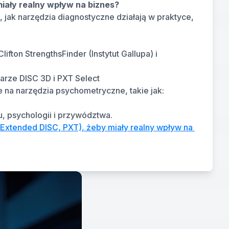
miały realny wpływ na biznes?
jak narzędzia diagnostyczne działają w praktyce, 
fton StrengthsFinder (Instytut Gallupa) i 
arze DISC 3D i PXT Select
 na narzędzia psychometryczne, takie jak: 
u, psychologii i przywództwa.
, Extended DISC, PXT), żeby miały realny wpływ na 