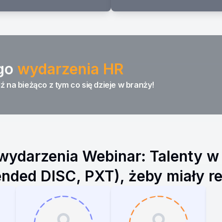
go
wydarzenia HR
ź na bieżąco z tym co się dzieje w branży!
 wydarzenia
Webinar: Talenty w 
tended DISC, PXT), żeby miały r