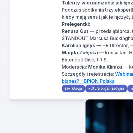
Talenty w organizacji: jak łą
Podczas spotkania trzy ekspert
kiedy mają sens i jak je łączyć,
Prelegentki:
Renata Gut
 — przedsiębiorca, t
STANDOUT Marcusa Buckingh
Karolina Ignyś
 — HR Director, 
Magda Załęska
 — konsultant H
Extended Disc, FRIS
Moderacja: 
Monika Klimza
 — k
Szczegóły i rejestracja: 
Webinar
biznes? - BPiON Polska
rekrutacja
kultura organizacyjna
l