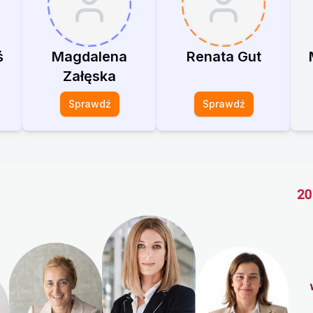
ś
Magdalena
Renata Gut
Załęska
Sprawdź
Sprawdź