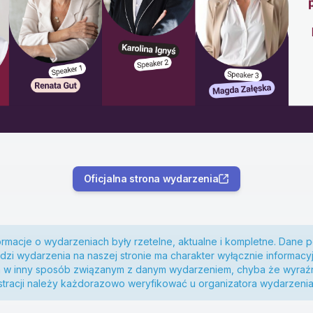
Oficjalna strona wydarzenia
ormacje o wydarzeniach były rzetelne, aktualne i kompletne. Dane
zi wydarzenia na naszej stronie ma charakter wyłącznie informacyj
m w inny sposób związanym z danym wydarzeniem, chyba że wyraźn
estracji należy każdorazowo weryfikować u organizatora wydarzenia