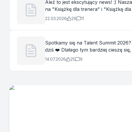
Ależ to jest ekscytujący news! :) Nasza książka otrzymała nominację do drugiej tury konkursu Polskie Towarzystwo Trenerów Biznesu
na "Książkę dla trenera" i "Książkę dla Biznesu" 2025! "Zespół silny talentami" wspólnie z Agn
chęci dzielenia się doświadczeniam...
22.03.2026
29
11
Spotkamy się na Talent Summit 2026? Z 
dziś ❤️ Dlatego tym bardziej cieszę się, że będę ponownie mieć okazję tam być, zarówno w roli uczestniczki, jak i prelegentki. Na scenie
wystąpię razem z Magdalena Ko...
14.07.2026
25
9