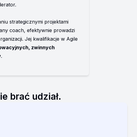
erator. 
iu strategicznymi projektami 
ny coach, efektywnie prowadzi 
nizacji. Jej kwalifikacje w Agile 
owacyjnych, zwinnych 
w
.
e brać udział.