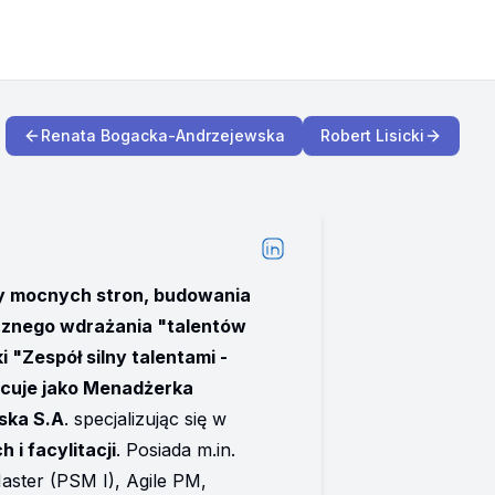
Renata Bogacka-Andrzejewska
Robert Lisicki
y mocnych stron, budowania 
cznego wdrażania "talentów 
"Zespół silny talentami - 
acuje jako Menadżerka 
ska S.A
. specjalizując się w 
i facylitacji
. Posiada m.in. 
aster (PSM I), Agile PM, 