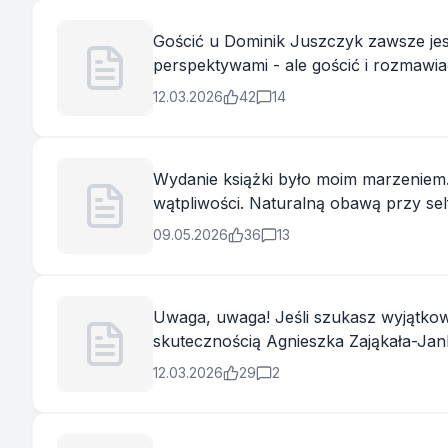
Gościć u Dominik Juszczyk zawsze jest
perspektywami - ale gościć i rozmawiać o własnej książc
Agnieszka Borys-Gajda opowiadamy o n
12.03.2026
42
14
Wydanie książki było moim marzeniem. 
wątpliwości. Naturalną obawą przy sel
nielicznych kupionych tylko przez z
09.05.2026
36
13
Uwaga, uwaga! Jeśli szukasz wyjątko
skutecznością Agnieszka Zająkała-Jan
unikalne mocne strony! Aga
12.03.2026
29
2