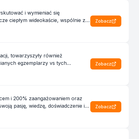
yskutować i wymieniać się
Zobacz
acji, towarzyszyły również
hcianych egzemplarzy vs tych
Zobacz
sercem i 200% zaangażowaniem oraz
oją pasję, wiedzę, doświadczenie i
Zobacz