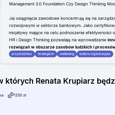
Management 3.0 Foundation Czy Design Thinking Mod
Jej osiągnięcia zawodowe koncentrują się na zarządzan
rozwojowymi w sektorze bankowym. Jako certyfikowa
inicjatywy mające na celu podnoszenie efektywności orga
HR i Design Thinking pozwalają na wprowadzanie 
inn
rozwiązań w obszarze zasobów ludzkich i procesó
przywództwo
strategia hr
wellbeing
kultura organizacyjna
 których Renata Krupiarz będzi
wa
1250
zł