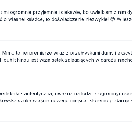
 mi ogromnie przyjemnie i ciekawie, bo uwielbiam z nim d
e, to doświadczenie niezwykłe! 😊 W jeszcze ciepłym wideokaście, wspólnie z
aszej książce...
Mimo to, jej premierze wraz z przebłyskami dumy i ekscyt
f-publishingu jest wizja setek zalegających w garażu niec
motywowanych poczuciem...
wej liderki - autentyczna, uważna na ludzi, z ogromnym 
kowska szuka właśnie nowego miejsca, któremu podaruje sw
 ma niezwykły dar dost...