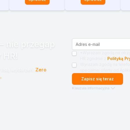
– nie przegap
*Wyrażam zgodę na otrzy
 HR!
HR zgodnie z
Polityką P
Wyrażam zgodę na telefo
listą wydarzeń.
Zero
specjalnej oferty od Apliku
.
Zapisz się teraz
Klauzula informacyjna