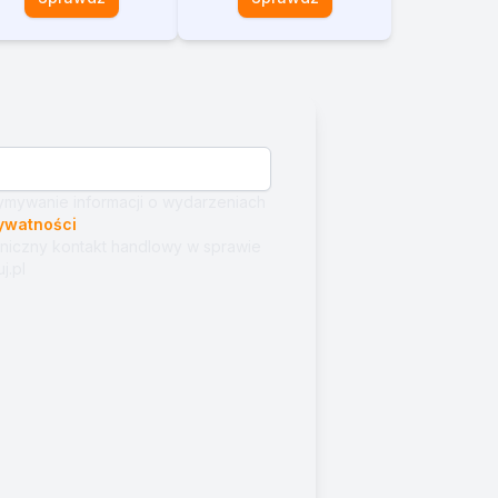
mywanie informacji o wydarzeniach
rywatności
niczny kontakt handlowy w sprawie
j.pl