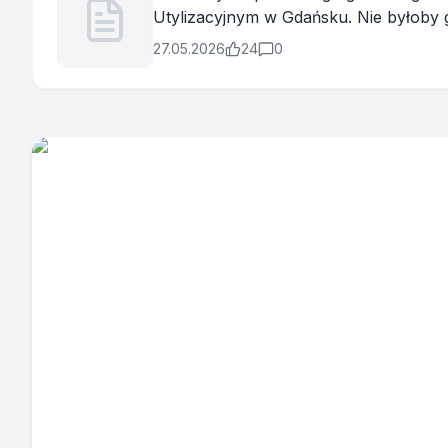
Utylizacyjnym w Gdańsku. Nie byłoby g
Miyawaki w projekcie: „Park Południo
27.05.2026
24
0