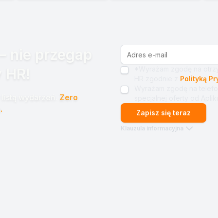
– nie przegap
*Wyrażam zgodę na otrzy
 HR!
HR zgodnie z
Polityką P
Wyrażam zgodę na telefo
listą wydarzeń.
Zero
specjalnej oferty od Apliku
.
Zapisz się teraz
Klauzula informacyjna