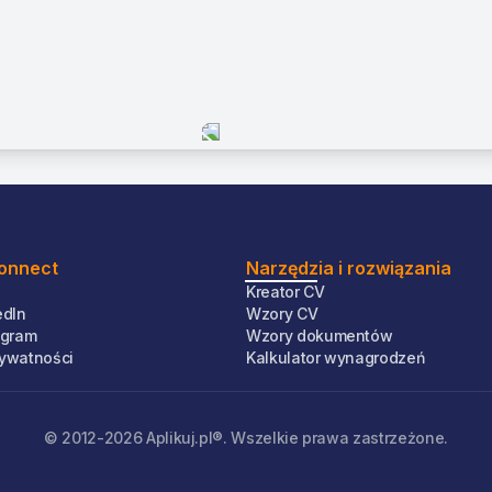
Connect
Narzędzia i rozwiązania
Kreator CV
edIn
Wzory CV
tagram
Wzory dokumentów
rywatności
Kalkulator wynagrodzeń
© 2012-
2026
Aplikuj.pl®. Wszelkie prawa zastrzeżone.