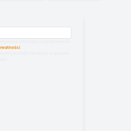
mywanie informacji o wydarzeniach
rywatności
niczny kontakt handlowy w sprawie
j.pl