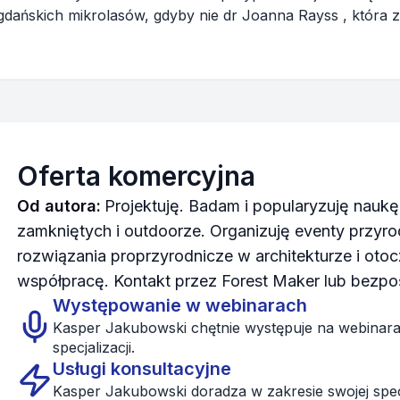
dańskich mikrolasów, gdyby nie dr Joanna Rayss , która za
wy — Aktywny Eko...
Oferta komercyjna
Od autora:
Projektuję. Badam i popularyzuję nauk
zamkniętych i outdoorze. Organizuję eventy przy
rozwiązania proprzyrodnicze w architekturze i ot
współpracę. Kontakt przez Forest Maker lub bezpo
Występowanie w webinarach
Kasper Jakubowski chętnie występuje na webinara
specjalizacji.
Usługi konsultacyjne
Kasper Jakubowski doradza w zakresie swojej specja