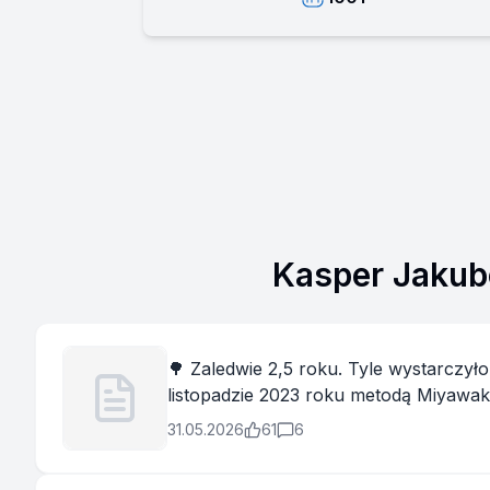
Kasper Jakub
🌳 Zaledwie 2,5 roku. Tyle wystarczyło, aby fragme
listopadzie 2023 roku metodą Miyawak
zapewniając schronienie dla ptaków, o
31.05.2026
61
6