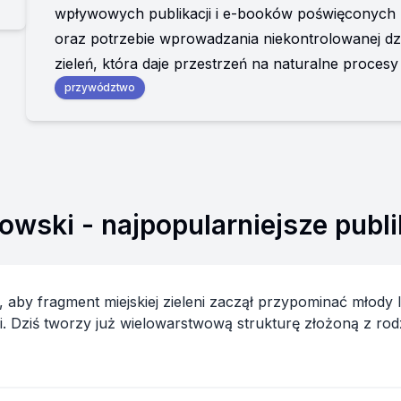
wpływowych publikacji i e-booków poświęconych p
oraz potrzebie wprowadzania niekontrolowanej dziko
zieleń, która daje przestrzeń na naturalne procesy
przywództwo
owski
- najpopularniejsze publi
nt miejskiej zieleni zaczął przypominać młody las. Ten mikrolas został posadz
i. Dziś tworzy już wielowarstwową strukturę złożoną z ro
wadów i...