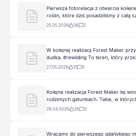
Pierwsza fotorelacja z otwarcia kolej
roślin, które dziś posadziliśmy z cał
i Forest Maker, z którym zazieleniamy s
25.05.2026
36
2
W kolejnej realizacji Forest Maker pr
dudka. #rewilding To teren, który przez lata sprawiał problemy – piaszczysta, zdegradowana po budowie, jałowa i przesuszona gleba,
na której, jak podkreślał inwestor, pra..
27.05.2026
31
0
Kolejna realizacja Forest Maker tej w
rodzimych gatunkach. Takie, w których
plon i zmienia się wraz z porami roku. .
28.04.2026
28
0
Wracamy do pierwszego gdańskiego mik