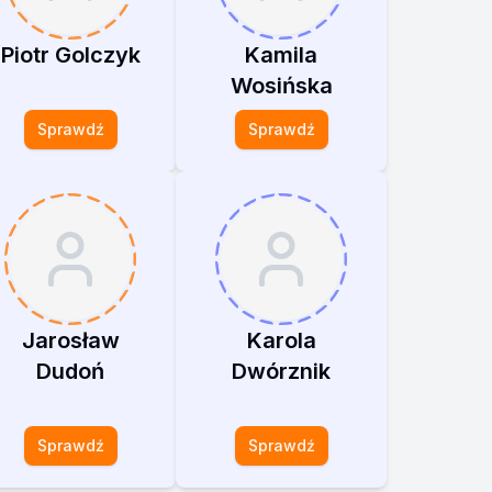
Piotr Golczyk
Kamila
Wosińska
Sprawdź
Sprawdź
Jarosław
Karola
Dudoń
Dwórznik
Sprawdź
Sprawdź