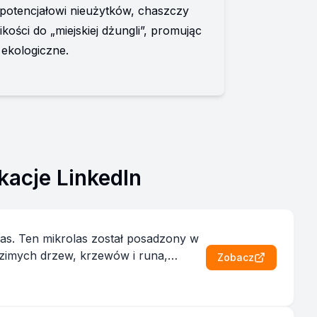
otencjałowi nieużytków, chaszczy 
ści do „miejskiej dżungli”, promując 
 ekologiczne.
kacje LinkedIn
ony w
dzimych drzew, krzewów i runa,
Zobacz