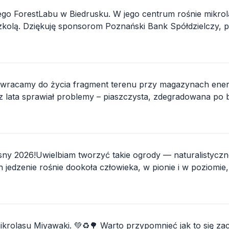
nego ForestLabu w Biedrusku. W jego centrum rośnie mikro
ą szkolą. Dziękuję sponsorom Poznański Bank Spółdzielczy, 
z...
zywracamy do życia fragment terenu przy magazynach energ
.
iosny 2026!Uwielbiam tworzyć takie ogrody — naturalistyczn
 jedzenie rośnie dookoła człowieka, w pionie i w poziomie
..
rolasu Miyawaki. 💚♻️🌳 Warto przypomnieć jak to się za