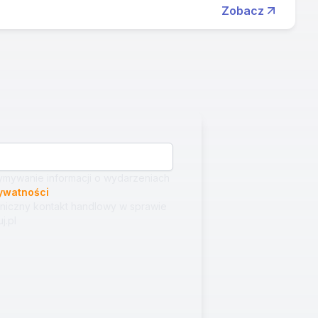
Zobacz
mywanie informacji o wydarzeniach
rywatności
niczny kontakt handlowy w sprawie
j.pl