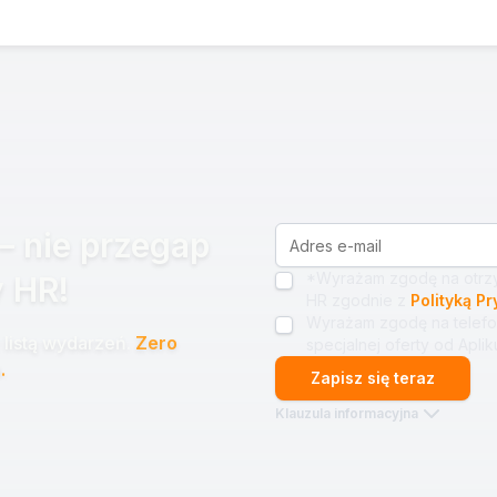
– nie przegap
*Wyrażam zgodę na otrzy
 HR!
HR zgodnie z
Polityką P
Wyrażam zgodę na telefo
listą wydarzeń.
Zero
specjalnej oferty od Apliku
.
Zapisz się teraz
Klauzula informacyjna