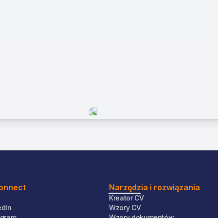
Connect
Narzędzia i rozwiązania
Kreator CV
edIn
Wzory CV
tagram
Wzory dokumentów