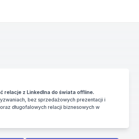
 spotkanie networkingowe dla osób, które chcą przenieść relacje z LinkedIna do świata offline. 
yzwaniach, bez sprzedażowych prezentacji i 
oraz długofalowych relacji biznesowych w 