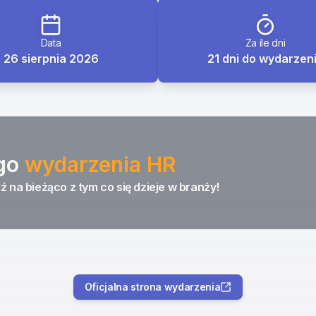
Data
Za ile dni
26 sierpnia 2026
21 dni do wydarzen
go
wydarzenia HR
ź na bieżąco z tym co się dzieje w branży!
Oficjalna strona wydarzenia