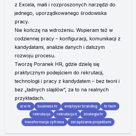
z Excela, maili i rozproszonych narzędzi do 
jednego, uporządkowanego środowiska 
pracy.
Nie kończę na wdrożeniu. Wspieram też w 
codziennej pracy – konfiguracji, komunikacji z 
kandydatami, analizie danych i dalszym 
rozwoju procesu.
Tworzę Poranek HR, gdzie dzielę się 
praktycznym podejściem do rekrutacji, 
technologii i pracy z kandydatem – bez teorii i 
bez „ładnych slajdów”, za to na realnych 
przykładach.
ai w hr
business hr
employer branding
hr tech
rekrutacja
rekrutacja it
strategia hr
transformacja cyfrowa
zarządzanie projektami