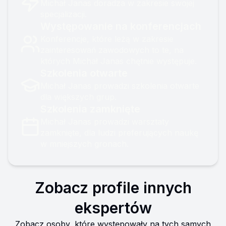
Michał Janas doradza w zakresie swojej
specjalizacji.
Występowanie na konferencjach
Konferencje, które leżą w zakresie
zainteresowań zawodowych to te, na
których Michał Janas chętnie występuje.
Szkolenia otwarte
Michał Janas prowadzi szkolenia otwarte
dla większych grup.
Szkolenia zamknięte
Michał Janas prowadzi warsztaty
zamknięte, dla ludzi preferujących naukę
w mniejszych gronach.
Zobacz profile innych
ekspertów
Zobacz osoby, które występowały na tych samych