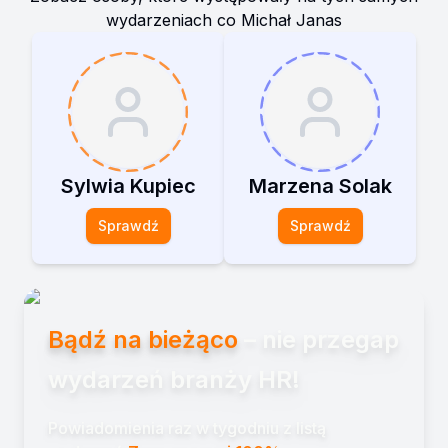
wydarzeniach co
Michał Janas
Sylwia Kupiec
Marzena Solak
Sprawdź
Sprawdź
Bądź na bieżąco
– nie przegap
wydarzeń branży HR!
Powiadomienia raz w tygodniu z listą