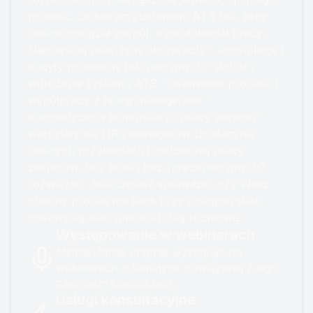
widokiem to coś,
procesu. Dobieram i ustawiam ATS tak, żeby
czego nie wpiszesz w
realnie odciążał zespół, a nie dokładał pracy.
ofertę pracy. Nie wr...
Najczęściej pracuję w obszarach: - konsultacje i
audyty procesów rekrutacyjnych - dobór i
wdrożenie systemu ATS - ustawienie procesu i
współpracy z hiring managerami -
automatyzacja komunikacji i pracy zespołu -
warsztaty dla HR i managerów Działam na
realnych przykładach i codziennej pracy
zespołów, bez teorii i bez „prezentacyjnych”
rozwiązań. Jeśli chcesz sprawdzić, czy Wasz
obecny proces ma sens przy rosnącej skali,
odezwij się albo umów krótką rozmowę.
Występowanie w webinarach
Michał Janas chętnie występuje na
webinarach o tematyce powiązanej z jego
zakresem specjalizacji.
Usługi konsultacyjne