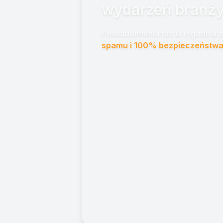
wydarzeń branży
Powiadomienia raz w tygodniu z 
spamu i 100% bezpieczeństwa