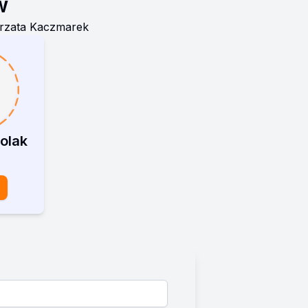
w
rzata Kaczmarek
olak