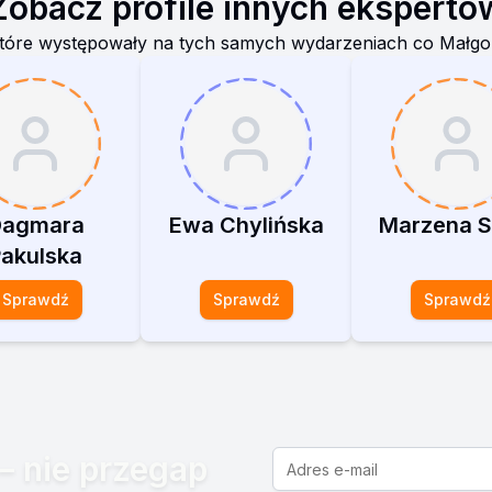
Zobacz profile innych ekspertó
tóre występowały na tych samych wydarzeniach co
Małgo
Dagmara
Ewa Chylińska
Marzena S
akulska
Sprawdź
Sprawdź
Sprawdź
– nie przegap