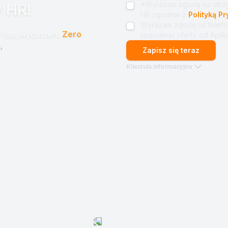
*Wyrażam zgodę na otrzy
 HR!
HR zgodnie z
Polityką P
Wyrażam zgodę na telefo
listą wydarzeń.
Zero
specjalnej oferty od Apliku
.
Zapisz się teraz
Klauzula informacyjna