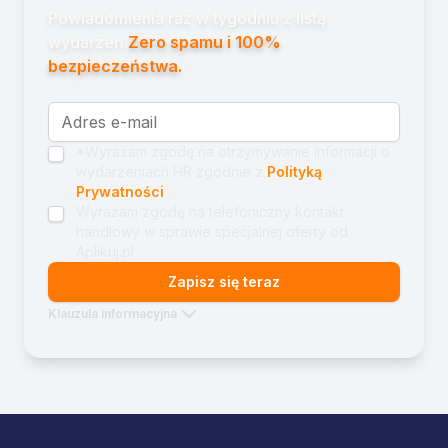
Powiadomienia raz w tygodniu z listą
wydarzeń.
Zero spamu i 100%
bezpieczeństwa.
*Wyrażam zgodę na otrzymywanie informacji o
wydarzeniach HR zgodnie z
Polityką
Prywatności
Wyrażam zgodę na telefoniczny kontakt
handlowy w sprawie specjalnej oferty od
Aplikuj.pl
Zapisz się teraz
Klauzula informacyjna