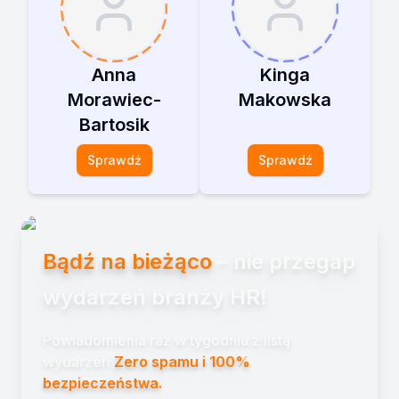
Anna
Kinga
Morawiec-
Makowska
Bartosik
Sprawdź
Sprawdź
Bądź na bieżąco
– nie przegap
wydarzeń branży HR!
Powiadomienia raz w tygodniu z listą
wydarzeń.
Zero spamu i 100%
bezpieczeństwa.