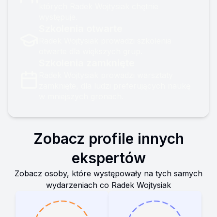
których Radek Wojtysiak chętnie
występuje.
Szkolenia otwarte
Radek Wojtysiak prowadzi szkolenia
otwarte dla większych grup.
Szkolenia zamknięte
Radek Wojtysiak prowadzi warsztaty
zamknięte, dla ludzi preferujących naukę
w mniejszych gronach.
Zobacz profile innych
ekspertów
Zobacz osoby, które występowały na tych samych
wydarzeniach co
Radek Wojtysiak