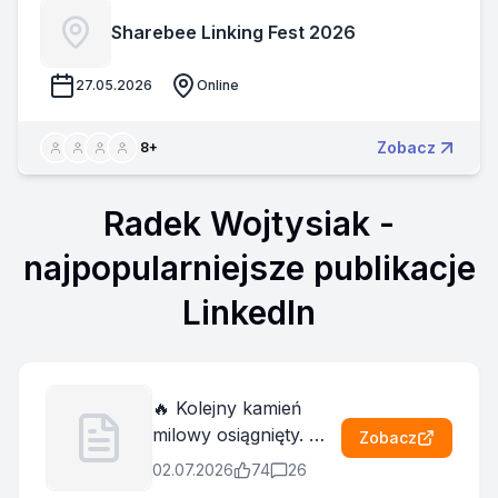
Sharebee Linking Fest 2026
27.05.2026
Online
Zobacz
8
+
Radek Wojtysiak
-
najpopularniejsze publikacje
LinkedIn
🔥 Kolejny kamień
milowy osiągnięty. 🫶
Zobacz
Każda okrągła liczba
02.07.2026
74
26
obserwujących