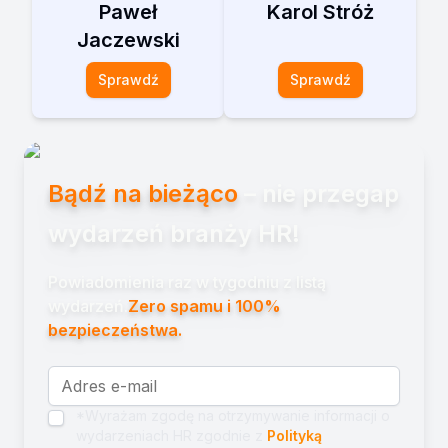
Paweł
Karol Stróż
Jaczewski
Sprawdź
Sprawdź
Bądź na bieżąco
– nie przegap
wydarzeń branży HR!
Powiadomienia raz w tygodniu z listą
wydarzeń.
Zero spamu i 100%
bezpieczeństwa.
*Wyrażam zgodę na otrzymywanie informacji o
wydarzeniach HR zgodnie z
Polityką