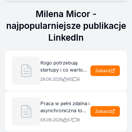
Milena Micor
-
najpopularniejsze publikacje
LinkedIn
Kogo potrzebują
startupy i co warto
Zobacz
wiedzieć, zanim
29.06.2026
60
4
zdecydujesz się do
takiego środowiska
dołączyć? O tym
Praca w pełni zdalna i
opowiem już 15 lipca
asynchroniczna to
Zobacz
podczas 𝐓𝐚𝐥𝐞𝐧𝐭
model dla osób, które
𝐂𝐨𝐧𝐧𝐞𝐜𝐭 – 𝐁𝐮𝐢𝐥𝐝𝐢𝐧𝐠
06.06.2026
57
9
w pełni potrafią sobą
𝐂𝐚𝐫𝐞𝐞𝐫𝐬 𝐢𝐧 𝐒𝐭𝐚𝐫𝐭𝐮𝐩𝐬 by
zarządzać i mają tego