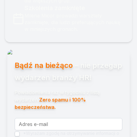
dla większych grup.
Szkolenia zamknięte
Milena Micor prowadzi warsztaty
zamknięte, dla ludzi preferujących naukę
w mniejszych gronach.
Bądź na bieżąco
– nie przegap
wydarzeń branży HR!
Powiadomienia raz w tygodniu z listą
wydarzeń.
Zero spamu i 100%
bezpieczeństwa.
*Wyrażam zgodę na otrzymywanie informacji o