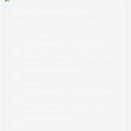
jak najważniejszy
tutaj dalej pracować?
Oferta komercyjna
klient (zapożyczyłam
1. Praca za wyniki, nie
to od Maja Gojtowska
godziny: to najwyżej
Od autora:
Skontaktuj się ze mną poprzez mój
bo ten przekaz
oceniany p...
LinkedIn lub adres e-mail
mocno ze mną
milena.micor@gmail.com
rezonuje). Niezależnie
Występowanie w webinarach
od tego, czy proces
Milena Micor chętnie występuje na
rekrutacji kończy się
webinarach o tematyce powiązanej z jej
nawiązaniem
zakresem specjalizacji.
współpracy, czy nie,...
Usługi konsultacyjne
Milena Micor doradza w zakresie swojej
specjalizacji.
Występowanie na konferencjach
Konferencje, które leżą w zakresie
zainteresowań zawodowych to te, na
których Milena Micor chętnie występuje.
Szkolenia otwarte
Milena Micor prowadzi szkolenia otwarte