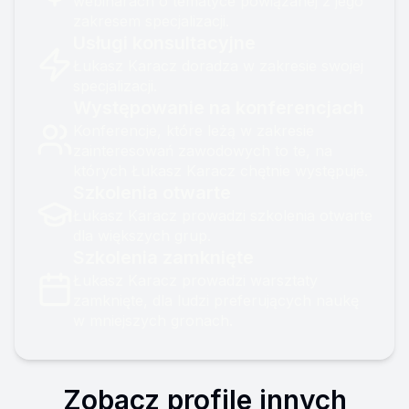
webinarach o tematyce powiązanej z jego
cały świ...
zakresem specjalizacji.
Usługi konsultacyjne
Łukasz Karacz doradza w zakresie swojej
specjalizacji.
Występowanie na konferencjach
Konferencje, które leżą w zakresie
zainteresowań zawodowych to te, na
których Łukasz Karacz chętnie występuje.
Szkolenia otwarte
Łukasz Karacz prowadzi szkolenia otwarte
dla większych grup.
Szkolenia zamknięte
Łukasz Karacz prowadzi warsztaty
zamknięte, dla ludzi preferujących naukę
w mniejszych gronach.
Zobacz profile innych