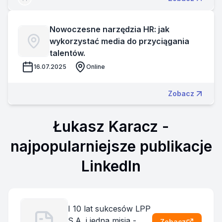
Nowoczesne narzędzia HR: jak
wykorzystać media do przyciągania
talentów.
16.07.2025
Online
Zobacz
Łukasz Karacz
-
najpopularniejsze publikacje
LinkedIn
I 10 lat sukcesów LPP
S.A. i jedna misja -
Zobacz